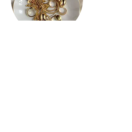
QUERO VENDER
Clique aqui
O FUTURO DOS METAIS JÁ
COMEÇOU
Venha fazer parte desta
mudança!
Sobre o YbY Bank