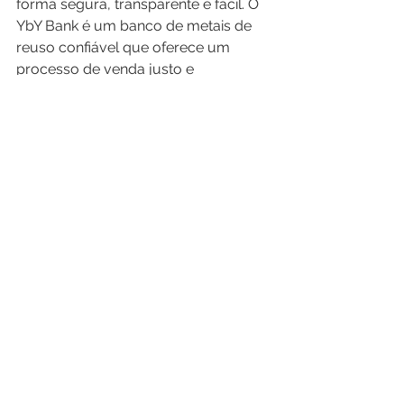
forma segura, transparente e fácil. O 
YbY Bank é um banco de metais de 
reuso confiável que oferece um 
processo de venda justo e 
transparente, com garantia de 
pagamento justo e prazos de 
pagamento flexíveis. Então, se você 
está pensando em vender seus 
metais preciosos, confie no YbY Bank 
para uma transação segura e justa.
Ver tudo
Posts recentes